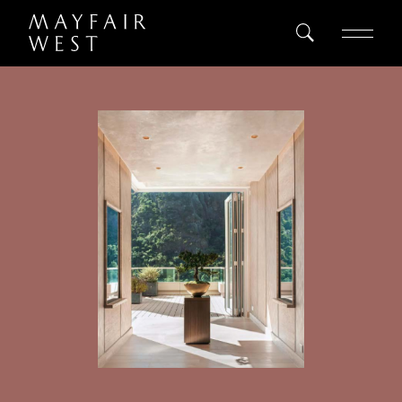
ALL
SEARCH
Home
Project
Register