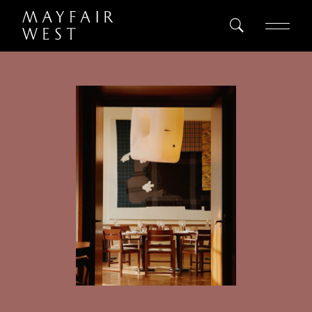
ALL
SEARCH
Home
Project
Register